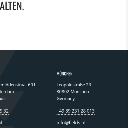
ALTEN.
MÜNCHEN
middenstraat 601
Leopoldstraße 23
terdam
80802 München
nds
Germany
5 32
+49 89 231 28 013
l
info@fields.nl