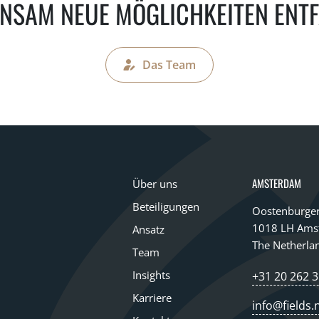
NSAM NEUE MÖGLICHKEITEN ENTF
Das Team
AMSTERDAM
Über uns
Beteiligungen
Oostenburger
1018 LH Ams
Ansatz
The Netherla
Team
Insights
+31 20 262 3
Karriere
info@fields.n