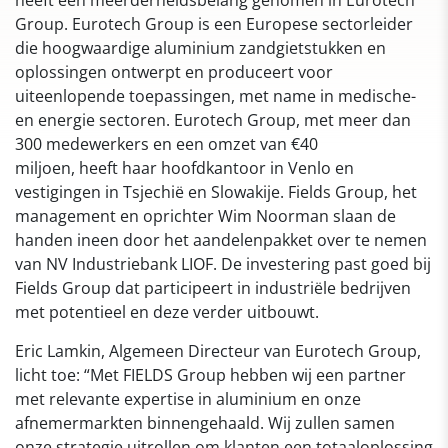
heeft een meerderheidsbelang genomen in Eurotech
Group. Eurotech Group is een Europese sectorleider
die hoogwaardige aluminium zandgietstukken en
oplossingen ontwerpt en produceert voor
uiteenlopende toepassingen, met name in medische-
en energie sectoren. Eurotech Group, met meer dan
300 medewerkers en een omzet van €40
miljoen, heeft haar hoofdkantoor in Venlo en
vestigingen in Tsjechië en Slowakije. Fields Group, het
management en oprichter Wim Noorman slaan de
handen ineen door het aandelenpakket over te nemen
van NV Industriebank LIOF. De investering past goed bij
Fields Group dat participeert in industriële bedrijven
met potentieel en deze verder uitbouwt.
Eric Lamkin, Algemeen Directeur van Eurotech Group,
licht toe: “Met FIELDS Group hebben wij een partner
met relevante expertise in aluminium en onze
afnemermarkten binnengehaald. Wij zullen samen
onze strategie uitrollen om klanten een totaaloplossing